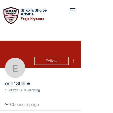
Shkolla Shqipe
Arbëria
Faqja Kryesore
More actions
Follow
erla18teli
Admin
erla18teli
1 Follower
0 Following