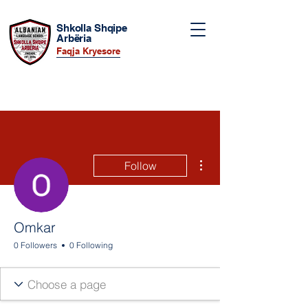
Shkolla Shqipe
Arbëria
Faqja Kryesore
More actions
Follow
Omkar
0 Followers
0 Following