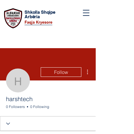
Shkolla Shqipe
Arbëria
Faqja Kryesore
More actions
Follow
harshtech
harshtech
0 Followers
0 Following